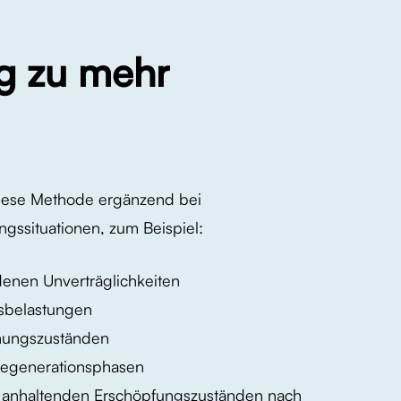
g
zu
mehr
iese Methode ergänzend bei
ngssituationen, zum Beispiel:
denen Unverträglichkeiten
ssbelastungen
nungszuständen
 Regenerationsphasen
r anhaltenden Erschöpfungszuständen nach