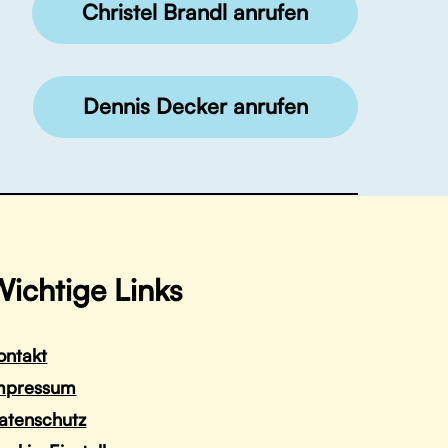
Christel Brandl anrufen
Dennis Decker anrufen
ichtige Links
ontakt
mpressum
atenschutz